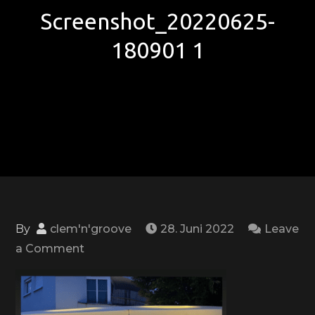
Screenshot_20220625-
180901 1
By
clem'n'groove
28. Juni 2022
Leave
on
a Comment
Screenshot_20220625-
180901
1